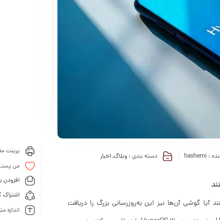
پرینت مقا
ده :
hashemi
دسته بندی :
وبلاگ
,
اخبار
می پسنـ
افزودن ب
اشتراک گ
ند تا ببینند آیا گوشی آن‌ها نیز این به‌روزرسانی بزرگ را دریافت
اندازه مت