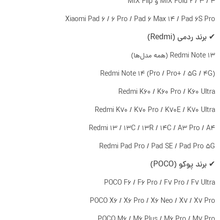
MIX Fold 2 / 3 / 4 و MIX Flip
Xiaomi Pad 6 / 6 Pro / Pad 6 Max 14 / Pad 6S Pro
✔ برند ردمی (Redmi)
Redmi Note 13 (همه مدل‌ها)
Redmi Note 14 (Pro / Pro+ / 5G / 4G)
Redmi K60 / K60 Pro / K60 Ultra
Redmi K70 / K70 Pro / K70E / K70 Ultra
Redmi 13 / 13C / 13R / 14C / A3 Pro / A4
Redmi Pad Pro / Pad SE / Pad Pro 5G
✔ برند پوکو (POCO)
POCO F6 / F6 Pro / F7 Pro / F7 Ultra
POCO X6 / X6 Pro / X6 Neo / X7 / X7 Pro
POCO M6 / M6 Plus / M6 Pro / M7 Pro