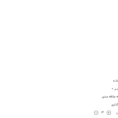
لـه
0
دم
ه علاقه مندی
ذاری
14
ن