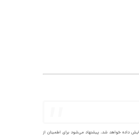
دن آپدیت HyperOS، پیام بروزرسانی نمایش داده خواهد شد. پیشنهاد می‌شود برای اطمینان از