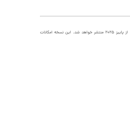
نسخه بعدی HyperOS با نام HyperOS 3 بر پایه اندروید ۱۶ توسعه یافته و از پاییز ۲۰۲۵ منتشر خواهد شد. این نسخه امکانات